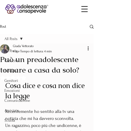
Post
All Posts
Giada Vettorato
All Posts
4 apr
Tempo di lettura: 4 min
Può un preadolescente
Crescita
tornare a casa da solo?
Famiglia
Valutazione NaN stelle su 5.
Genitori
Cosa dice e cosa non dice 
Emozioni
la legge
Comunicazione
Amicizia
Recentemente ho sentito alla tv una 
notizia che mi ha davvero sconvolta.
Scuola
Un ragazzino, poco più che undicenne, è 