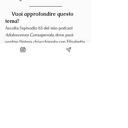
🔍 
Vuoi approfondire questo 
tema?
Ascolta l’episodio 63 del mio podcast 
Adolescenza Consapevole
, dove puoi 
sentire l'intera chiacchierata con Elisabetta 
Astori
Lo trovi su tutte le principali piattaforme. 
Puoi ascoltare la puntata qui
continuare”
➡️ Desideri iniziare subito un 
percorso per migliorare il clima 
familiare ma non sai da dove 
partire??
Scopri i miei percorsi e
 scegli quello più 
adatto a te.