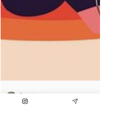
Giada Vettorato
17 gen 2024
Tempo di lettura: 2 min
Il Nemico pubblico della