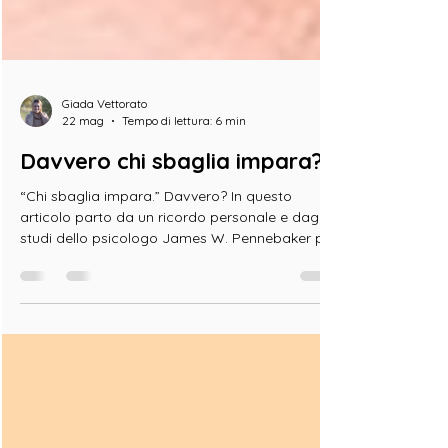
Giada Vettorato
22 mag
Tempo di lettura: 6 min
Davvero chi sbaglia impara?
“Chi sbaglia impara.” Davvero? In questo
articolo parto da un ricordo personale e dagli
studi dello psicologo James W. Pennebaker per
esplorare una domanda che riguarda tutti noi:
perché alcune esperienze ci cambiano davvero
mentre altre continuano a ripetersi all’infinito?
Parliamo di scrittura espressiva, meta-
riflessione, automatismi relazionali e della
necessità di trovare la giusta distanza emotiva
per trasformare ciò che viviamo in
apprendimento, consapevolezza e cresci