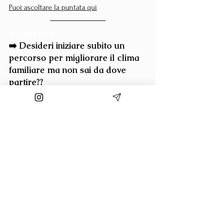
Puoi ascoltare la puntata qui
continuare”
➡️ Desideri iniziare subito un 
percorso per migliorare il clima 
familiare ma non sai da dove 
partire??
Scopri i miei percorsi e
 scegli quello più 
adatto a te.
🌱 
Cerchi un accompagnamento 
individuale o di coppia?
l mio programma di coaching 
Fioritura
.
Accompagno solo quattro famiglie per 
volta, per offrire cura, tempo e attenzione 
alla storia di ciascuno.
📞 
Prenota una chiamata gratuita
 per capire 