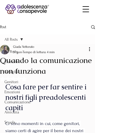
Post
All Posts
Giada Vettorato
All Posts
31 gen
Tempo di lettura: 4 min
Quando la comunicazione
Crescita
non funziona
Famiglia
Valutazione NaN stelle su 5.
Genitori
Cosa fare per far sentire i 
Emozioni
nostri figli preadolescenti 
Comunicazione
capiti
Amicizia
Scuola
Ci sono momenti in cui, come genitori, 
siamo certi di agire per il bene dei nostri 