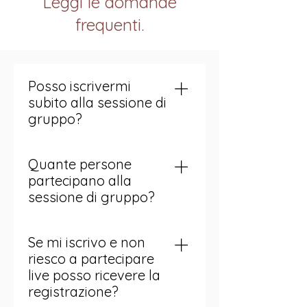
Leggi le domande
frequenti.
Posso iscrivermi
subito alla sessione di
gruppo?
Se non vedi date attive per il la
Quante persone
sessione di gruppo su questa
partecipano alla
pagina, puoi segnalare il tuo
sessione di gruppo?
interesse: in questo modo sarai
tra i primi a sapere quando
I posti sono limitati. La sessione
verrà programmata la
Se mi iscrivo e non
è aperto a massimo 4 persone
prossima edizione. Ti avviserò
riesco a partecipare
personalmente non appena le
live posso ricevere la
iscrizioni saranno aperte.
registrazione?