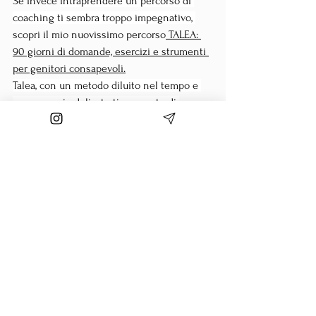
Se invece 
intraprendere un percorso di 
coaching ti sembra troppo impegnativo, 
scopri il mio nuovissimo percorso
 TALEA: 
90 giorni di domande, esercizi e strumenti 
per genitori consapevoli.
Talea, con un metodo diluito nel tempo e 
un approccio delicato ti consente di 
metterti alla prova dedicando un tempo 
contenuto nella giornata; consente di 
radicare pensieri e metodi diversi a partire 
da una breve riflessione quotidiana che 
trova il suo sviluppo effettivo nell'arco delle 
giornate successive, attraverso le 
riflessioni che suscita applicate alle 
relazioni quotidiane. Il gruppo di Telegram 
consente di trovare un costante 
riferimento e scambio e insieme alle mail 
ricevute si sviluppano dei processi di cura 
di sé e dell'altro.