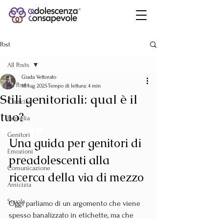
Post
All Posts
Giada Vettorato
All Posts
18 lug 2025
Tempo di lettura: 4 min
Stili genitoriali: qual è il
Crescita
tuo?
Famiglia
Valutazione NaN stelle su 5.
Genitori
Una guida per genitori di 
Emozioni
preadolescenti alla 
Comunicazione
ricerca della via di mezzo
Amicizia
Scuola
Oggi parliamo di un argomento che viene 
spesso banalizzato in etichette, ma che 