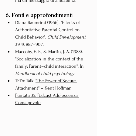
ma un messaggio di affidabilità.
6. Fonti e approfondimenti
Diana Baumrind (1966). "Effects of 
Authoritative Parental Control on 
Child Behavior". 
Child Development
, 
37(4), 887–907.
Maccoby, E. E., & Martin, J. A. (1983). 
"Socialization in the context of the 
family: Parent–child interaction". In 
Handbook of child psychology
.
TEDx Talk: 
"The Power of Secure 
Attachment" – Kent Hoffman
Puntata 35. Podcast Adolescenza 
Consapevole